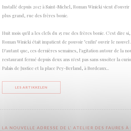
Installé depuis 2017 à Saint-Michel, Roman Winicki vient d'ouvri
plus grand, rue des frères bonie.
Huit mois qu'il a les clefs du 15 rue des frères bonie. C'est dire s
Roman Winicki était impatient de pouvoir "enfin" ouvrir le nouvel 
D'autant que, ces dernières semaines, l'agitation autour de la no
restaurant fermé depuis deux ans n'est pas sans susciter la curios
Palais de Justice et la place Pey-Berland, à Bordeaux...
((ÅPNER I ET NYTT VINDU))
LES ARTIKKELEN
LA NOUVELLE ADRESSE DE L’ ATELIER DES FAURES 