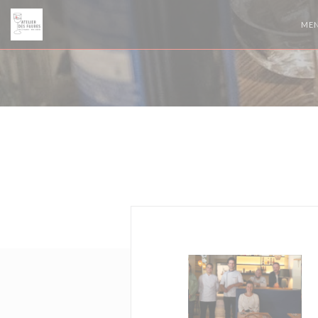
Panel for informasjonskapsler
ME