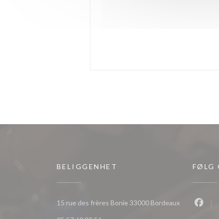
BELIGGENHET
FØLG
((åpner i et n
15 rue des frères Bonie 33000 Bordeaux
Faceb