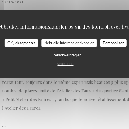
18/10/2021
L’Atelier des Faures fait partie de ces belles petites adresses pri
et bruker informasjonskapsler og gir deg kontroll over hva 
restaurant de la rue des Faures n’avait qu’un seul défaut, celui 
du coup d’être toujours complet! Il faut dire que la cuisine de R
OK, aksepter alt
Nekt alle informasjonskapsler
Personaliser
rapidement la clientèle, le rapport qualité/prix est excellent, l’
Personvernregler
décontractée, bref tout pour plaire.
undefined
Victime de son succès, Roman Winicki et sa compagne Claire vie
restaurant, toujours dans le même esprit mais beaucoup plus spa
nombre de places limité de l’Atelier des Faures du quartier Saint-
« Petit Atelier des Faures », tandis que le nouvel établissement d
l’Atelier des Faures.
.....