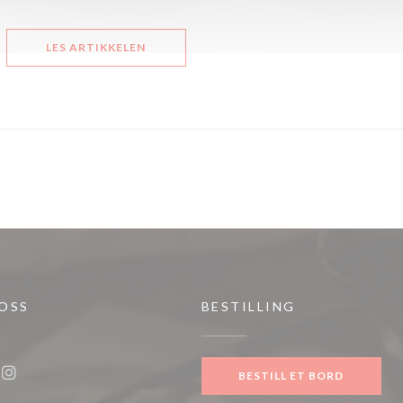
((ÅPNER I ET NYTT VINDU))
LES ARTIKKELEN
 OSS
BESTILLING
ytt vindu))
BESTILL ET BORD
ook ((åpner i et nytt vindu))
Instagram ((åpner i et nytt vindu))