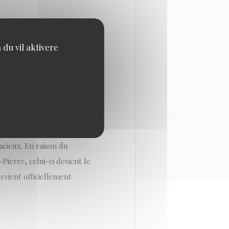
sées des bordelais. Ce
du vil aktivere
d’avoir peu de couverts et
oman Winicki a séduit
ambiance cool et
nnent d’ouvrir un nouveau
cieux. En raison du
Pierre, celui-ci devient le
evient officiellement