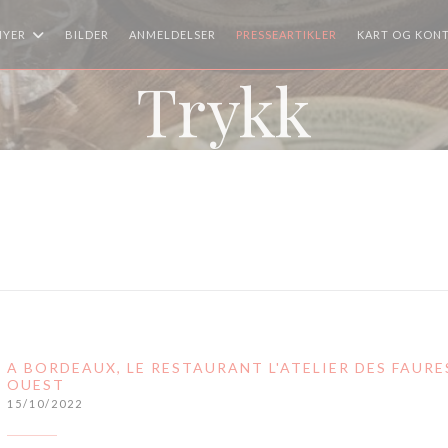
NYER
BILDER
ANMELDELSER
PRESSEARTIKLER
KART OG KON
Trykk
A BORDEAUX, LE RESTAURANT L'ATELIER DES FAURE
OUEST
15/10/2022