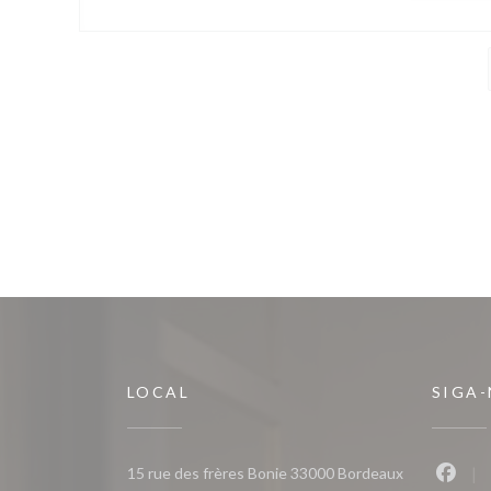
LOCAL
SIGA
((abre numa n
15 rue des frères Bonie 33000 Bordeaux