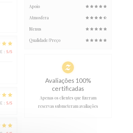
Apoio
Atmosfera
Menus
Qualidade/Preço
CE
:
5
/5
Avaliações 100%
certificadas
Apenas os clientes que fizeram
CE
:
5
/5
reservas submeteram avaliações