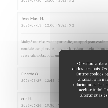
2026-07-30
- 20:00 - GUESTS 2
Jean-Marc
H
2026-07-13
- 12:00 - GUESTS 2
Malgré une réservation par le site, un appel pour confirme
constaté sur place, ce jour, que le restaurant était fermé 
réservation était pour un déjeuner de travail, naturellement
O restaurante e 
dados pessoais. Os
Outros cookies o
Ricardo
O
analisar sua na
2026-06-29
- 12:45 - GUESTS 2
relacionadas às re
aceitar tudo', 
alterar suas e
eric
H
2026-06-26
- 19:30 - GUESTS 2