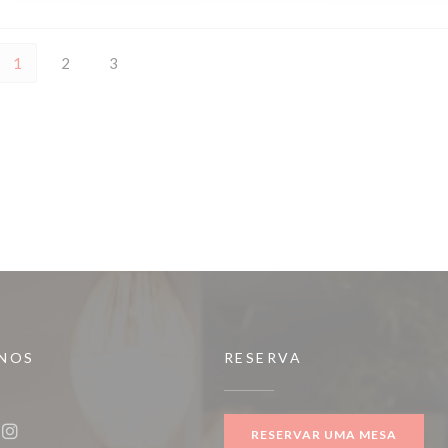
1
2
3
-NOS
RESERVA
ova janela))
RESERVAR UMA MESA