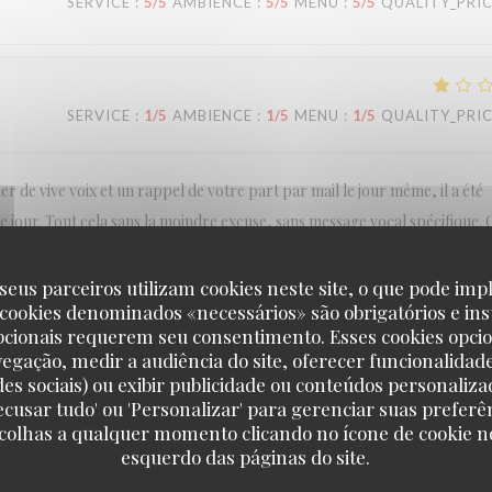
SERVICE
:
5
/5
AMBIENCE
:
5
/5
MENU
:
5
/5
QUALITY_PRI
SERVICE
:
1
/5
AMBIENCE
:
1
/5
MENU
:
1
/5
QUALITY_PRI
r de vive voix et un rappel de votre part par mail le jour même, il a été
ce jour. Tout cela sans la moindre excuse, sans message vocal spécifique. 
, il n'y en aura pas d'autre.
seus parceiros utilizam cookies neste site, o que pode impl
 cookies denominados «necessários» são obrigatórios e ins
pcionais requerem seu consentimento. Esses cookies opci
vegação, medir a audiência do site, oferecer funcionalidad
SERVICE
:
5
/5
AMBIENCE
:
5
/5
MENU
:
5
/5
QUALITY_PRI
des sociais) ou exibir publicidade ou conteúdos personaliza
'Recusar tudo' ou 'Personalizar' para gerenciar suas preferê
scolhas a qualquer momento clicando no ícone de cookie no
esquerdo das páginas do site.
SERVICE
:
5
/5
AMBIENCE
:
5
/5
MENU
:
5
/5
QUALITY_PRI