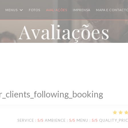
MENUS
FOTOS
AVALIAÇÕES
IMPRENSA
MAPA E CONTACT
Avaliações
_clients_following_booking
SERVICE
:
5
/5
AMBIENCE
:
5
/5
MENU
:
5
/5
QUALITY_PRI