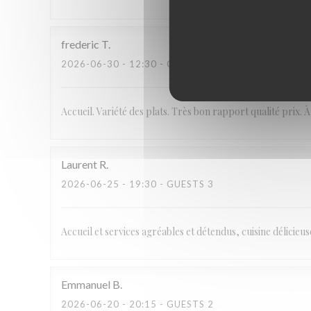
frederic
T
2026-06-30
- 12:30 - GUESTS 3
Accueil. Variété des plats. Très bon rapport qualité prix. 
Laurent
R
2026-06-25
- 19:30 - GUESTS 3
Accueil et services agréables et détendus, cuisine délicieu
Emmanuel
B
2026-06-20
- 20:15 - GUESTS 2