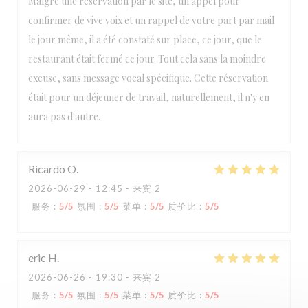
Malgré une réservation par le site, un appel pour
confirmer de vive voix et un rappel de votre part par mail
le jour même, il a été constaté sur place, ce jour, que le
restaurant était fermé ce jour. Tout cela sans la moindre
excuse, sans message vocal spécifique. Cette réservation
était pour un déjeuner de travail, naturellement, il n'y en
aura pas d'autre.
Ricardo
O
2026-06-29
- 12:45 - 来宾 2
服务
:
5
/5
氛围
:
5
/5
菜单
:
5
/5
质价比
:
5
/5
eric
H
2026-06-26
- 19:30 - 来宾 2
服务
:
5
/5
氛围
:
5
/5
菜单
:
5
/5
质价比
:
5
/5