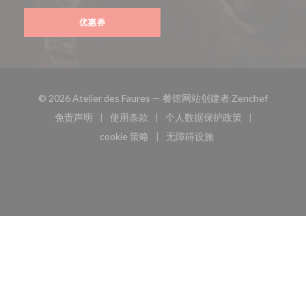
优惠券
((在新窗
© 2026 Atelier des Faures — 餐馆网站创建者
Zenchef
免责声明
使用条款
个人数据保护政策
((在新窗口中打开))
((在新窗口中打开))
((在新窗口中打开))
cookie 策略
无障碍设施
((在新窗口中打开))
((在新窗口中打开))