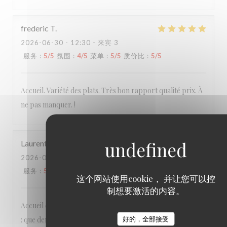
frederic
T
2026-06-30
- 12:30 - 来宾 3
服务
:
5
/5
氛围
:
4
/5
菜单
:
5
/5
质价比
:
5
/5
Accueil. Variété des plats. Très bon rapport qualité prix. À
ne pas manquer. !
Laurent
R
2026-06-25
- 19:30 - 来宾 3
服务
:
5
/5
氛围
:
5
/5
菜单
:
5
/5
质价比
:
5
/5
这个网站使用cookie， 并让您可以控
制想要激活的内容。
Accueil et services agréables et détendus, cuisine délicieuse
: que demander de plus ?
好的，全部接受