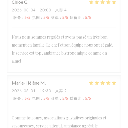
Chloe
G
2026-08-04
- 20:00 - 来宾 4
服务
:
5
/5
氛围
:
5
/5
菜单
:
5
/5
质价比
:
5
/5
Nous nous sommes régalés et avons passé un très bon
moment en famille. Le chef et son équipe nous ont régalé,
le service est top, ambiance bistronomique comme on
aime!
Marie-Hélène
M
2026-08-01
- 19:30 - 来宾 2
服务
:
5
/5
氛围
:
5
/5
菜单
:
5
/5
质价比
:
5
/5
Comme toujours, associations gustatives originales et
savoureuses, service attentif, ambiance agréable.