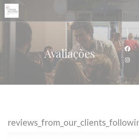
Painel de Gerenciamento de Cookies
Avaliações
Face
Inst
reviews_from_our_clients_follow