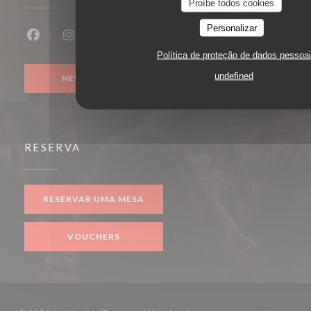
Proíbe todos cookies
Personalizar
Facebook ((abre numa nova janela))
Instagram ((abre numa nova janela))
Política de proteção de dados pessoa
undefined
NEWSLETTER
RESERVA
RESERVAR UMA MESA
VOUCHERS