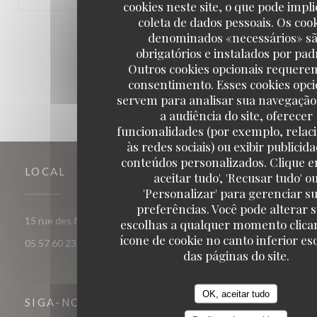
cookies neste site, o que pode impli
coleta de dados pessoais. Os coo
1
2
3
denominados «necessários» s
obrigatórios e instalados por pad
Outros cookies opcionais requere
consentimento. Esses cookies opci
servem para analisar sua navegação
a audiência do site, oferecer
funcionalidades (por exemplo, relac
às redes sociais) ou exibir publicid
conteúdos personalizados. Clique e
LOCAL
aceitar tudo', 'Recusar tudo' o
'Personalizar' para gerenciar s
preferências. Você pode alterar 
((abre numa nova janela))
15 rue des frères Bonie 33000 Bordeaux
escolhas a qualquer momento clica
ícone de cookie no canto inferior e
05 57 60 23 56
das páginas do site.
OK, aceitar tudo
SIGA-NOS