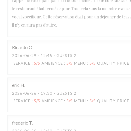
rappel de votre part par mail le jour même, il a été constaté sur p
le restaurant était fermé ce jour. Tout cela sans la moindre excus
vocal spécifique. Cette réservation était pour un déjeuner de trav
il n'y en aura pas d'autre.
Ricardo
O
2026-06-29
- 12:45 - GUESTS 2
SERVICE
:
5
/5
AMBIENCE
:
5
/5
MENU
:
5
/5
QUALITY_PRICE
eric
H
2026-06-26
- 19:30 - GUESTS 2
SERVICE
:
5
/5
AMBIENCE
:
5
/5
MENU
:
5
/5
QUALITY_PRICE
frederic
T