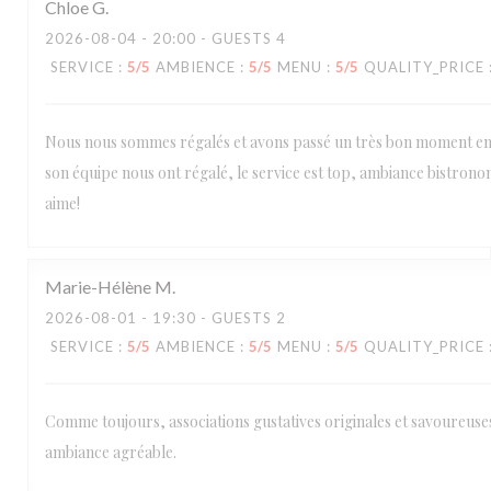
Chloe
G
2026-08-04
- 20:00 - GUESTS 4
SERVICE
:
5
/5
AMBIENCE
:
5
/5
MENU
:
5
/5
QUALITY_PRICE
Nous nous sommes régalés et avons passé un très bon moment en f
son équipe nous ont régalé, le service est top, ambiance bistro
aime!
Marie-Hélène
M
2026-08-01
- 19:30 - GUESTS 2
SERVICE
:
5
/5
AMBIENCE
:
5
/5
MENU
:
5
/5
QUALITY_PRICE
Comme toujours, associations gustatives originales et savoureuses,
ambiance agréable.