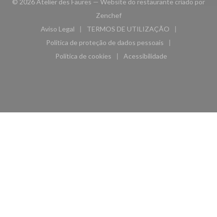
© 2026 Atelier des Faures — Website do restaurante criado por
((abre numa nova janela))
Zenchef
Aviso Legal
TERMOS DE UTILIZAÇÃO
((abre numa nova janela))
((abre numa nova janela))
Política de proteção de dados pessoais
((abre numa nova janela))
Política de cookies
Acessibilidade
((abre numa nova janela))
((abre numa nova janela)