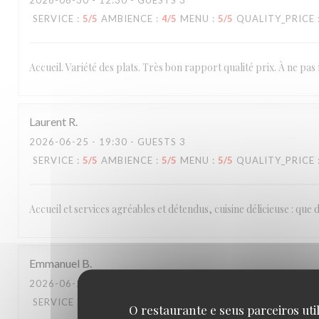
2026-06-30
- 12:30 - GUESTS 3
SERVICE
:
5
/5
AMBIENCE
:
4
/5
MENU
:
5
/5
QUALITY_PRICE
Accueil. Variété des plats. Très bon rapport qualité prix. À ne pas
Laurent
R
2026-06-25
- 19:30 - GUESTS 3
SERVICE
:
5
/5
AMBIENCE
:
5
/5
MENU
:
5
/5
QUALITY_PRICE
Accueil et services agréables et détendus, cuisine délicieuse : que
Emmanuel
B
2026-06-20
- 20:15 - GUESTS 2
SERVICE
:
4
/5
AMBIENCE
:
3
/5
MENU
:
5
/5
QUALITY_PRICE
O restaurante e seus parceiros uti