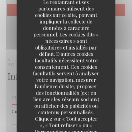
Le restaurant et ses
partenaires utilisent des
cookies sur ce site, pouvant
impliquer la collecte de
données à caractère
personnel. Les cookies dits «
nécessaires » sont
obligatoires et installés par
défaut. D'autres cookies
facultatifs nécessitent votre
ATELIER DES FAURES
BAR RESTAURANT
BORDEAUX
consentement. Ces cookies
Infos pratiques
facultatifs servent à analyser
votre navigation, mesurer
l'audience du site, proposer
des fonctionnalités (ex : en
CUISINE
lien avec les réseaux sociaux)
ou afficher des publicités ou
Cuisine Créative, Cuisine Traditionnelle, Bistronomique
contenus personnalisés.
Cliquez sur « Tout accepter
», « Tout refuser » ou «
TYPE DE RESTAURANT
Personnaliser » pour gérer