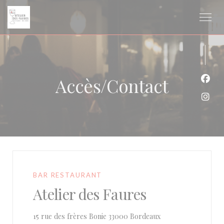
Personnalisation de vos choix en matière de cookies
Accès/Contact
Face
Inst
BAR RESTAURANT
Atelier des Faures
((ouvre une nouvelle
15 rue des frères Bonie 33000 Bordeaux