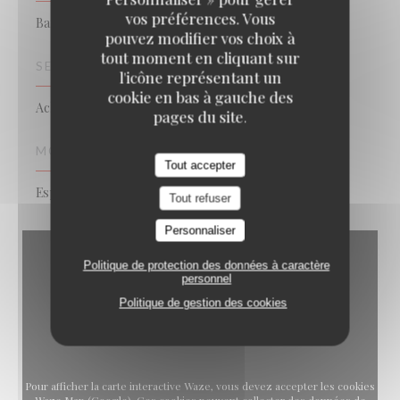
vos préférences. Vous
Bar Restaurant
pouvez modifier vos choix à
tout moment en cliquant sur
SERVICES
l'icône représentant un
cookie en bas à gauche des
Achat de vin, Vente à emporter
pages du site.
MOYENS DE PAIEMENT
Tout accepter
Espèces, Carte Bleue
Tout refuser
Personnaliser
Politique de protection des données à caractère
personnel
Politique de gestion des cookies
Pour afficher la carte interactive Waze, vous devez accepter les cookies