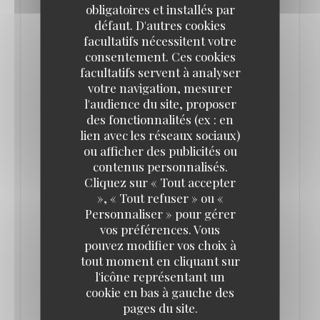
obligatoires et installés par
défaut. D'autres cookies
facultatifs nécessitent votre
LA NOUVELLE ADRESSE DE L’ ATELIER DES
consentement. Ces cookies
FAURES À BORDEAUX
facultatifs servent à analyser
18/10/2021
votre navigation, mesurer
l'audience du site, proposer
L’Atelier des Faures fait partie de ces belles petites
des fonctionnalités (ex : en
lien avec les réseaux sociaux)
adresses prisées des bordelais. Ce restaurant de la
ou afficher des publicités ou
rue des Faures n’avait qu’un seul défaut, celui
contenus personnalisés.
d’avoir peu de couverts et du coup d’être toujours
Cliquez sur « Tout accepter
complet! Il faut dire que la cuisine de Roman Winicki
», « Tout refuser » ou «
Personnaliser » pour gérer
a séduit rapidement la clientèle, le rapport
vos préférences. Vous
qualité/prix est excellent, l’ambiance cool et
pouvez modifier vos choix à
décontractée, bref tout pour plaire.
tout moment en cliquant sur
l'icône représentant un
cookie en bas à gauche des
Victime de son succès, Roman Winicki et sa
pages du site.
compagne Claire viennent d’ouvrir un nouveau