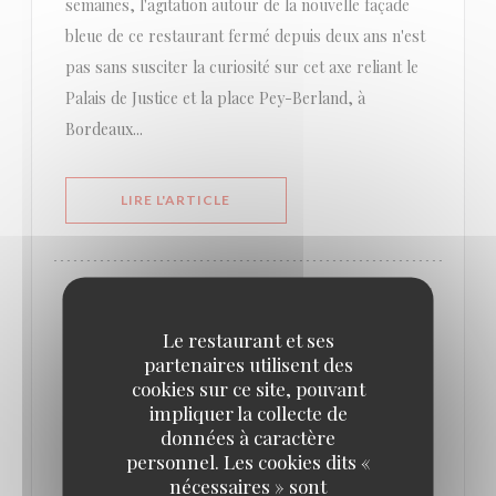
semaines, l'agitation autour de la nouvelle façade
bleue de ce restaurant fermé depuis deux ans n'est
pas sans susciter la curiosité sur cet axe reliant le
Palais de Justice et la place Pey-Berland, à
Bordeaux...
((OUVRE UNE NOUVELLE FENÊTRE))
LIRE L'ARTICLE
Le restaurant et ses
partenaires utilisent des
cookies sur ce site, pouvant
impliquer la collecte de
données à caractère
personnel. Les cookies dits «
nécessaires » sont