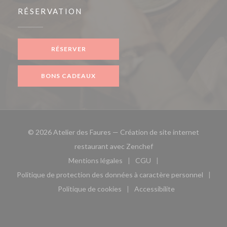
RÉSERVATION
RÉSERVER
BONS CADEAUX
© 2026 Atelier des Faures — Création de site internet
((ouvre une nouvelle fe
restaurant avec
Zenchef
Mentions légales
CGU
((ouvre une nouvelle fenêtre))
((ouvre une nouvelle fen
Politique de protection des données à caractère personnel
((ouvre une nouvelle fenêtre))
Politique de cookies
Accessibilite
((ouvre une nouvelle fenêtre))
((ouvre une nouvelle fe