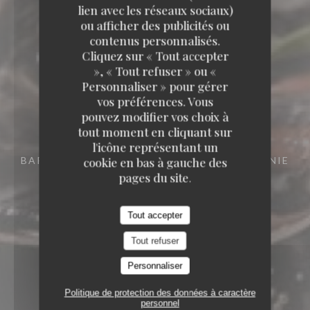
lien avec les réseaux sociaux)
ou afficher des publicités ou
contenus personnalisés.
Cliquez sur « Tout accepter
», « Tout refuser » ou «
Personnaliser » pour gérer
vos préférences. Vous
pouvez modifier vos choix à
tout moment en cliquant sur
l'icône représentant un
BAR RESTAURANT
15 RUE DES FRÈRES BONIE
cookie en bas à gauche des
33000 BORDEAUX
pages du site.
Tout accepter
Tout refuser
Personnaliser
Politique de protection des données à caractère
personnel