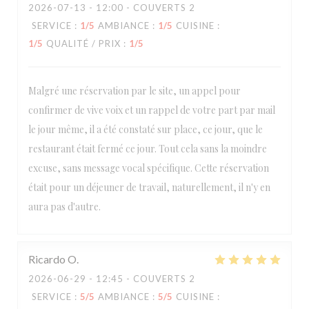
2026-07-13
- 12:00 - COUVERTS 2
SERVICE
:
1
/5
AMBIANCE
:
1
/5
CUISINE
:
1
/5
QUALITÉ / PRIX
:
1
/5
Malgré une réservation par le site, un appel pour
confirmer de vive voix et un rappel de votre part par mail
le jour même, il a été constaté sur place, ce jour, que le
restaurant était fermé ce jour. Tout cela sans la moindre
excuse, sans message vocal spécifique. Cette réservation
était pour un déjeuner de travail, naturellement, il n'y en
aura pas d'autre.
Ricardo
O
2026-06-29
- 12:45 - COUVERTS 2
SERVICE
:
5
/5
AMBIANCE
:
5
/5
CUISINE
: