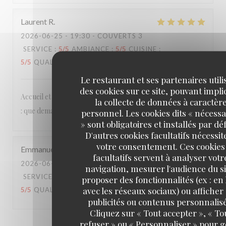
Laurent
R
2026-06-25
- 19:30 - COUVERTS 3
SERVICE
:
5
/5
AMBIANCE
:
5
/5
CUISINE
:
5
/5
QUALITÉ / PRIX
:
5
/5
Le restaurant et ses partenaires utili
des cookies sur ce site, pouvant impl
Accueil et services agréables et détendus, cuisine délicieuse
la collecte de données à caractèr
: que demander de plus ?
personnel. Les cookies dits « nécessa
» sont obligatoires et installés par dé
D'autres cookies facultatifs nécessit
votre consentement. Ces cookies
Emmanuel
B
facultatifs servent à analyser votr
2026-06-20
- 20:15 - COUVERTS 2
navigation, mesurer l'audience du si
SERVICE
:
4
/5
AMBIANCE
:
3
/5
CUISINE
:
proposer des fonctionnalités (ex : en 
avec les réseaux sociaux) ou afficher
5
/5
QUALITÉ / PRIX
:
4
/5
publicités ou contenus personnalisé
Cliquez sur « Tout accepter », « To
refuser » ou « Personnaliser » pour 