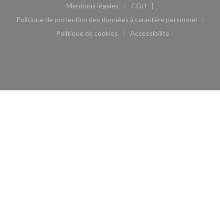
Mentions légales
CGU
((ouvre une nouvelle fenêtre))
((ouvre une nouvelle fen
Politique de protection des données à caractère personnel
((ouvre une nouvelle fenêtre))
Politique de cookies
Accessibilite
((ouvre une nouvelle fenêtre))
((ouvre une nouvelle fe