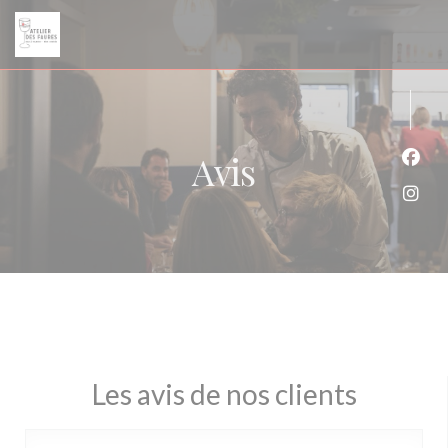
Personnalisation de vos choix en matière de cookies
Avis
Face
Inst
Les avis de nos clients