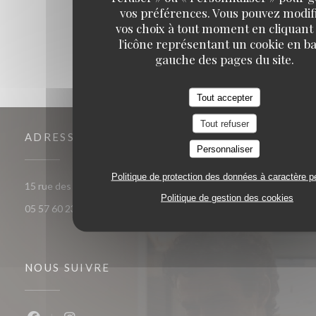
1
2
3
vos préférences. Vous pouvez modif
vos choix à tout moment en cliquant
l'icône représentant un cookie en ba
gauche des pages du site.
Tout accepter
Tout refuser
ADRESSE
Personnaliser
Politique de protection des données à caractère p
((ouvre une nouvelle fenêt
15 rue des frères Bonie 33000 Bordeaux
Politique de gestion des cookies
05 57 60 23 56
NOUS SUIVRE