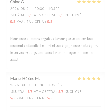
Chloe
G
2026-08-04
- 20:00 - HOSTÉ 4
SLUŽBA
:
5
/5
ATMOSFÉRA
:
5
/5
KUCHYNĚ
:
5
/5
KVALITA / CENA
:
5
/5
Nous nous sommes régalés et avons passé un très bon
moment en famille. Le chef et son équipe nous ont régalé,
le service est top, ambiance bistronomique comme on
aime!
Marie-Hélène
M
2026-08-01
- 19:30 - HOSTÉ 2
SLUŽBA
:
5
/5
ATMOSFÉRA
:
5
/5
KUCHYNĚ
:
5
/5
KVALITA / CENA
:
5
/5