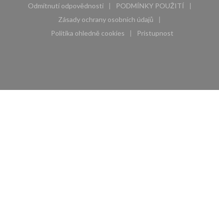
Odmítnutí odpovědnosti
PODMÍNKY POUŽITÍ
((otevře se v novém okně))
((otevře se v novém 
Zásady ochrany osobních údajů
((otevře se v novém okně))
Politika ohledně cookies
Pristupnost
((otevře se v novém okně))
((otevře se v novém 