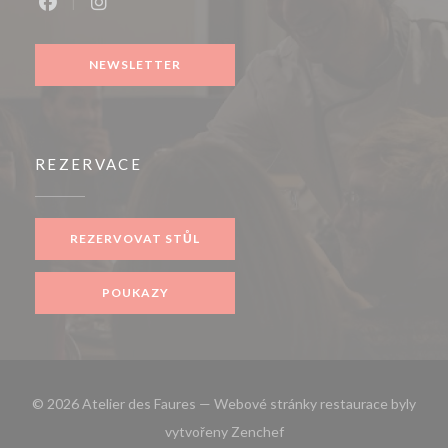
Facebook ((otevře se v novém okně))
Instagram ((otevře se v novém okně))
NEWSLETTER
REZERVACE
REZERVOVAT STŮL
POUKAZY
© 2026 Atelier des Faures — Webové stránky restaurace byly
((otevře se v novém okně))
vytvořeny
Zenchef