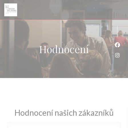
Panel pro správu cookies
Hodnocení
Face
Inst
Hodnocení našich zákazníků