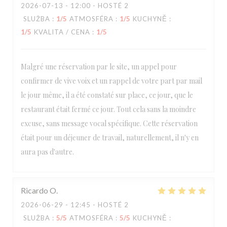
2026-07-13
- 12:00 - HOSTÉ 2
SLUŽBA
:
1
/5
ATMOSFÉRA
:
1
/5
KUCHYNĚ
:
1
/5
KVALITA / CENA
:
1
/5
Malgré une réservation par le site, un appel pour
confirmer de vive voix et un rappel de votre part par mail
le jour même, il a été constaté sur place, ce jour, que le
restaurant était fermé ce jour. Tout cela sans la moindre
excuse, sans message vocal spécifique. Cette réservation
était pour un déjeuner de travail, naturellement, il n'y en
aura pas d'autre.
Ricardo
O
2026-06-29
- 12:45 - HOSTÉ 2
SLUŽBA
:
5
/5
ATMOSFÉRA
:
5
/5
KUCHYNĚ
: