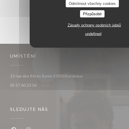
1
2
3
Odmítnout všechny cookies
Přizpůsobit
Zásady ochrany osobních údajů
undefined
UMÍSTĚNÍ
((otevře se v novém okně)
15 rue des frères Bonie 33000 Bordeaux
05 57 60 23 56
SLEDUJTE NÁS