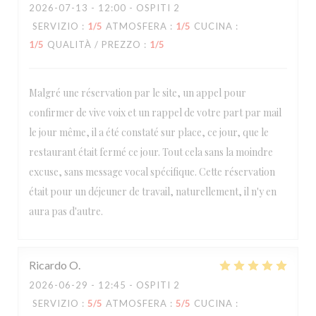
2026-07-13
- 12:00 - OSPITI 2
SERVIZIO
:
1
/5
ATMOSFERA
:
1
/5
CUCINA
:
1
/5
QUALITÀ / PREZZO
:
1
/5
Malgré une réservation par le site, un appel pour
confirmer de vive voix et un rappel de votre part par mail
le jour même, il a été constaté sur place, ce jour, que le
restaurant était fermé ce jour. Tout cela sans la moindre
excuse, sans message vocal spécifique. Cette réservation
était pour un déjeuner de travail, naturellement, il n'y en
aura pas d'autre.
Ricardo
O
2026-06-29
- 12:45 - OSPITI 2
SERVIZIO
:
5
/5
ATMOSFERA
:
5
/5
CUCINA
: