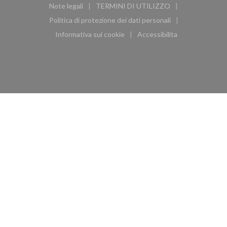
Note legali
TERMINI DI UTILIZZO
((apre una nuova finestra))
((apre una nuova finestra))
Politica di protezione dei dati personali
((apre una nuova finestra))
Informativa sui cookie
Accessibilita
((apre una nuova finestra))
((apre una nuova finest