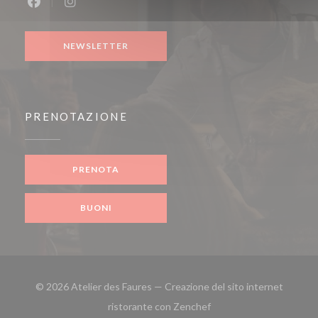
Facebook ((apre una nuova finestra))
Instagram ((apre una nuova finestra))
NEWSLETTER
PRENOTAZIONE
PRENOTA
BUONI
© 2026 Atelier des Faures — Creazione del sito internet
((apre una nuova finestra
ristorante con
Zenchef