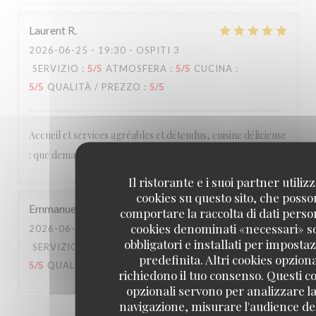
Laurent
R
2026-06-25
- 19:30 - OSPITI 3
SERVIZIO
:
5
/5
ATMOSFERA
:
5
/5
CUCINA
:
5
/5
QUALITÀ / PREZZO
:
5
/5
Accueil et services agréables et détendus, cuisine délicieuse
: que demander de plus ?
Il ristorante e i suoi partner utiliz
cookies su questo sito, che poss
Emmanuel
B
comportare la raccolta di dati person
cookies denominati «necessari» s
2026-06-20
- 20:15 - OSPITI 2
obbligatori e installati per imposta
SERVIZIO
:
4
/5
ATMOSFERA
:
3
/5
CUCINA
:
predefinita. Altri cookies opziona
5
/5
QUALITÀ / PREZZO
:
4
/5
richiedono il tuo consenso. Questi c
opzionali servono per analizzare la
navigazione, misurare l'audience del