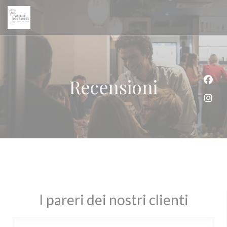
Personalizzazione delle tue scelte sui cookie
Recensioni
Face
Inst
I pareri dei nostri clienti