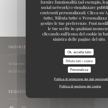
1
2
3
fornire funzionalità (ad esempio, leg
social network) o visualizzare pubbli
contenuti personalizzati. Clicca su 'A
tutto', 'Rifiuta tutto' o 'Personalizza
gestire le tue preferenze. Puoi modi
le tue scelte in qualsiasi momen
cliccando sull'icona del cookie in ba
sinistra delle pagine del sito.
INDIRIZZO
Ok, accetta tutto
Rifiuta tutti i cookie
((apre una nuova finestra)
15 rue des frères Bonie 33000 Bordeaux
Personalizza
05 57 60 23 56
Politica di protezione dei dati personali
Politica di gestione dei cookie
SEGUICI