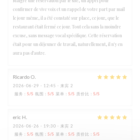
Malgré une réservation par le site, un appel pour
confirmer de vive voix et un rappel de votre part par mail
le jour même, il a été constaté sur place, ce jour, que le
restaurant était fermé ce jour. Tout cela sans la moindre
excuse, sans message vocal spécifique. Cette réservation
était pour un déjeuner de travail, naturellement, il n'y en
aura pas d'autre.
Ricardo
O
2026-06-29
- 12:45 - 来宾 2
服务
:
5
/5
氛围
:
5
/5
菜单
:
5
/5
质价比
:
5
/5
eric
H
2026-06-26
- 19:30 - 来宾 2
服务
:
5
/5
氛围
:
5
/5
菜单
:
5
/5
质价比
:
5
/5