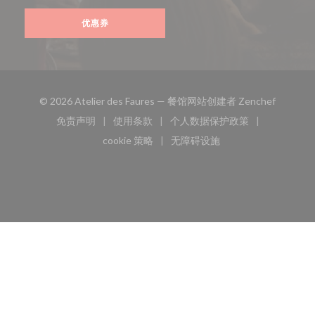
优惠券
((在新窗
© 2026 Atelier des Faures — 餐馆网站创建者
Zenchef
免责声明
使用条款
个人数据保护政策
((在新窗口中打开))
((在新窗口中打开))
((在新窗口中打开))
cookie 策略
无障碍设施
((在新窗口中打开))
((在新窗口中打开))