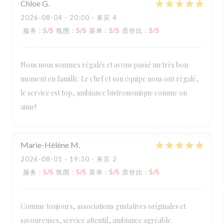
Chloe
G
2026-08-04
- 20:00 - 来宾 4
服务
:
5
/5
氛围
:
5
/5
菜单
:
5
/5
质价比
:
5
/5
Nous nous sommes régalés et avons passé un très bon
moment en famille. Le chef et son équipe nous ont régalé,
le service est top, ambiance bistronomique comme on
aime!
Marie-Hélène
M
2026-08-01
- 19:30 - 来宾 2
服务
:
5
/5
氛围
:
5
/5
菜单
:
5
/5
质价比
:
5
/5
Comme toujours, associations gustatives originales et
savoureuses, service attentif, ambiance agréable.