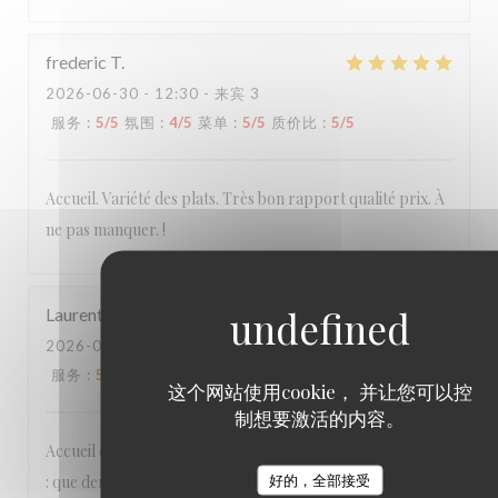
frederic
T
2026-06-30
- 12:30 - 来宾 3
服务
:
5
/5
氛围
:
4
/5
菜单
:
5
/5
质价比
:
5
/5
Accueil. Variété des plats. Très bon rapport qualité prix. À
ne pas manquer. !
Laurent
R
2026-06-25
- 19:30 - 来宾 3
服务
:
5
/5
氛围
:
5
/5
菜单
:
5
/5
质价比
:
5
/5
这个网站使用cookie， 并让您可以控
制想要激活的内容。
Accueil et services agréables et détendus, cuisine délicieuse
: que demander de plus ?
好的，全部接受