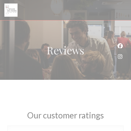
Personalizing your cookie choices
Reviews
Face
Inst
Our customer ratings