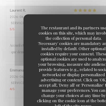
Laurent
R
2026-06-25
- 19:30 - GUESTS 3
SERVICE
:
5
/5
AMBIANCE
:
5
/5
FOOD
:
5
/5
VALUE
:
The restaurant and its partners us
5
/5
cookies on this site, which may invol
the collection of personal data.
'Necessary' cookies are mandatory a
Accueil et services agréables et détendus, cuisine délicieuse
installed by default. Other optional
: que demander de plus ?
cookies require your consent. Thes
optional cookies are used to analyz
your browsing, measure site audienc
provide features (e.g., related to soci
Emmanuel
B
networks) or display personalized
2026-06-20
- 20:15 - GUESTS 2
advertising or content. Click on 'OK
SERVICE
:
4
/5
AMBIANCE
:
3
/5
FOOD
:
5
/5
VALUE
:
accept all', 'Deny all' or 'Personalize' 
4
/5
manage your preferences. You can
change your choices at any time by
clicking on the cookie icon at the bot
left of the site pages.