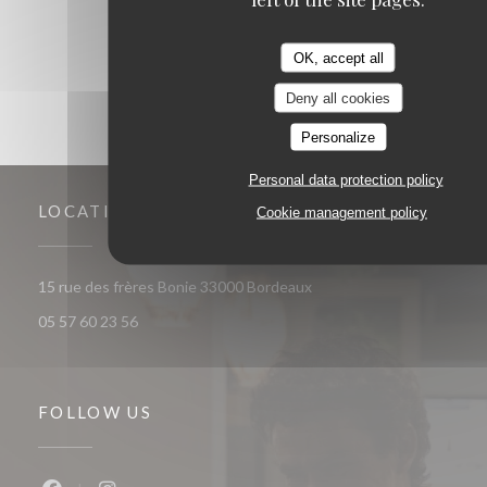
1
2
3
OK, accept all
Deny all cookies
Personalize
Personal data protection policy
LOCATION
Cookie management policy
((opens in a new window))
15 rue des frères Bonie 33000 Bordeaux
05 57 60 23 56
FOLLOW US