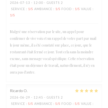
2026-07-13
- 12:00 - GUESTS 2
SERVICE
:
1
/5
AMBIANCE
:
1
/5
FOOD
:
1
/5
VALUE
:
1
/5
Malgré une réservation par le site, un appel pour
confirmer de vive voix et un rappel de votre part par mail
le jour même, il a été constaté sur place, ce jour, que le
restaurant était fermé ce jour. Tout cela sans la moindre
excuse, sans message vocal spécifique. Cette réservation
était pour un déjeuner de travail, naturellement, il n'y en
aura pas d'autre.
Ricardo
O
2026-06-29
- 12:45 - GUESTS 2
SERVICE
:
5
/5
AMBIANCE
:
5
/5
FOOD
:
5
/5
VALUE
: