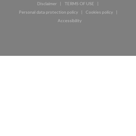
Disclaimer
TERMS OF USE
((opens in a new window))
((opens in a new window))
Personal data protection policy
Cookies policy
((opens in a new window))
((opens in a new 
Accessibility
((opens in a new window))