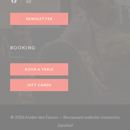
Facebook ((opens in a new window))
Instagram ((opens in a new window))
NEWSLETTER
BOOKING
BOOK A TABLE
GIFT CARDS
© 2026 Atelier des Faures — Restaurant website created by
((opens in a new window))
Zenchef