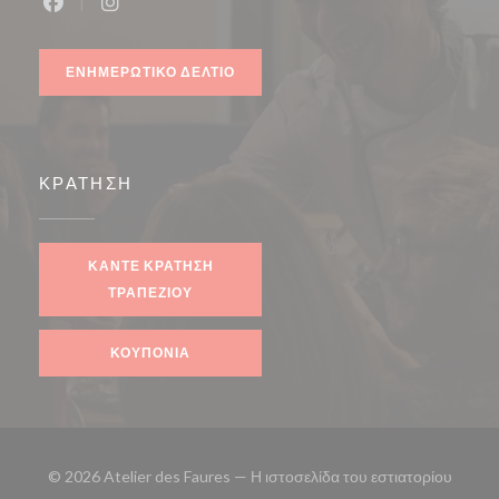
Facebook ((ανοίγει σε νέο παράθυρο))
Instagram ((ανοίγει σε νέο παράθυρο))
ΕΝΗΜΕΡΩΤΙΚΌ ΔΕΛΤΊΟ
ΚΡΆΤΗΣΗ
ΚΆΝΤΕ ΚΡΆΤΗΣΗ
ΤΡΑΠΕΖΙΟΎ
ΚΟΥΠΌΝΙΑ
© 2026 Atelier des Faures — Η ιστοσελίδα του εστιατορίου