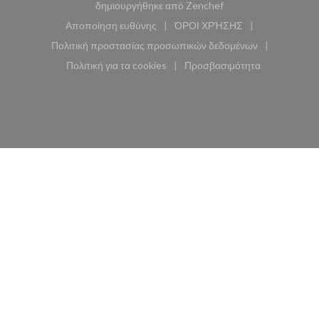
((ανοίγει σε νέο παρά
δημιουργήθηκε από
Zenchef
Αποποίηση ευθύνης
ΌΡΟΙ ΧΡΉΣΗΣ
((ανοίγει σε νέο παράθυρο))
((ανοίγει σε νέο παράθυ
Πολιτική προστασίας προσωπικών δεδομένων
((ανοίγει σε νέο παράθυρο))
Πολιτική για τα cookies
Προσβασιμότητα
((ανοίγει σε νέο παράθυρο))
((ανοίγει σε νέο παρά