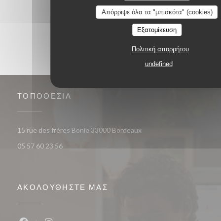
1
2
3
Απόρριψε όλα τα "μπισκότα" (cookies)
Εξατομίκευση
Πολιτική απορρήτου
undefined
ΤΟΠΟΘΕΣΊΑ
((ανοίγει σε νέο παράθυρο
15 rue des frères Bonie 33000 Bordeaux
05 57 60 23 56
ΑΚΟΛΟΥΘΉΣΤΕ ΜΑΣ