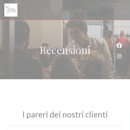
Personalizzazione delle tue scelte sui cookie
Recensioni
Face
Inst
I pareri dei nostri clienti