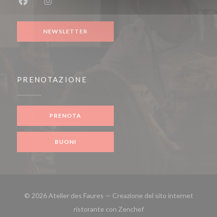
Facebook ((apre una nuova finestra))
Instagram ((apre una nuova finestra))
NEWSLETTER
PRENOTAZIONE
PRENOTA
BUONI
© 2026 Atelier des Faures — Creazione del sito internet
((apre una nuova finestra
ristorante con
Zenchef