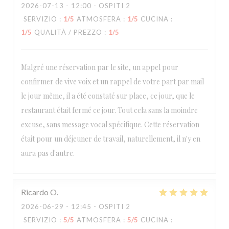
2026-07-13
- 12:00 - OSPITI 2
SERVIZIO
:
1
/5
ATMOSFERA
:
1
/5
CUCINA
:
1
/5
QUALITÀ / PREZZO
:
1
/5
Malgré une réservation par le site, un appel pour
confirmer de vive voix et un rappel de votre part par mail
le jour même, il a été constaté sur place, ce jour, que le
restaurant était fermé ce jour. Tout cela sans la moindre
excuse, sans message vocal spécifique. Cette réservation
était pour un déjeuner de travail, naturellement, il n'y en
aura pas d'autre.
Ricardo
O
2026-06-29
- 12:45 - OSPITI 2
SERVIZIO
:
5
/5
ATMOSFERA
:
5
/5
CUCINA
: