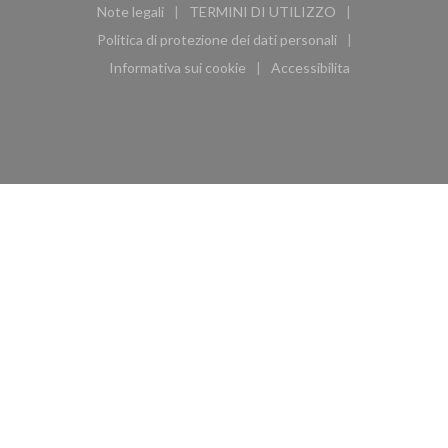
Note legali
TERMINI DI UTILIZZO
((apre una nuova finestra))
((apre una nuova finestra))
Politica di protezione dei dati personali
((apre una nuova finestra))
Informativa sui cookie
Accessibilita
((apre una nuova finestra))
((apre una nuova finest