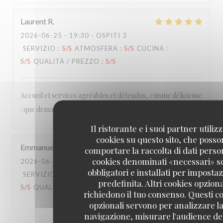
Laurent
R
2026-06-25
- 19:30 - OSPITI 3
SERVIZIO
:
5
/5
ATMOSFERA
:
5
/5
CUCINA
:
5
/5
QUALITÀ / PREZZO
:
5
/5
Accueil et services agréables et détendus, cuisine délicieuse
: que demander de plus ?
Il ristorante e i suoi partner utiliz
cookies su questo sito, che poss
Emmanuel
B
comportare la raccolta di dati person
cookies denominati «necessari» s
2026-06-20
- 20:15 - OSPITI 2
obbligatori e installati per imposta
SERVIZIO
:
4
/5
ATMOSFERA
:
3
/5
CUCINA
:
predefinita. Altri cookies opziona
5
/5
QUALITÀ / PREZZO
:
4
/5
richiedono il tuo consenso. Questi c
opzionali servono per analizzare la
navigazione, misurare l'audience del