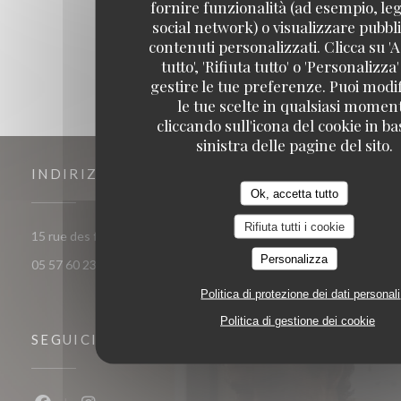
1
2
3
fornire funzionalità (ad esempio, leg
social network) o visualizzare pubbli
contenuti personalizzati. Clicca su 'A
tutto', 'Rifiuta tutto' o 'Personalizza
gestire le tue preferenze. Puoi modi
le tue scelte in qualsiasi momen
cliccando sull'icona del cookie in ba
sinistra delle pagine del sito.
INDIRIZZO
Ok, accetta tutto
Rifiuta tutti i cookie
((apre una nuova finestra)
15 rue des frères Bonie 33000 Bordeaux
Personalizza
05 57 60 23 56
Politica di protezione dei dati personali
Politica di gestione dei cookie
SEGUICI