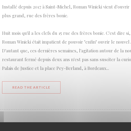
Installé depuis 2017 à Saint-Michel, Roman Winicki vient d'ouvri
plus grand, rue des frères bonie.
Huit mois qu'il a les clefs du 15 rue des frères bonie. C'est dire s
Roman Winicki était impatient de pouvoir "enfin" ouvrir le nouvel 
D'autant que, ces dernières semaines, l'agitation autour de la no
restaurant fermé depuis deux ans n'est pas sans susciter la curios
Palais de Justice et la place Pey-Berland, à Bordeaux...
((OPENS IN A NEW WINDOW))
READ THE ARTICLE
LA NOUVELLE ADRESSE DE L’ ATELIER DES FAURES 