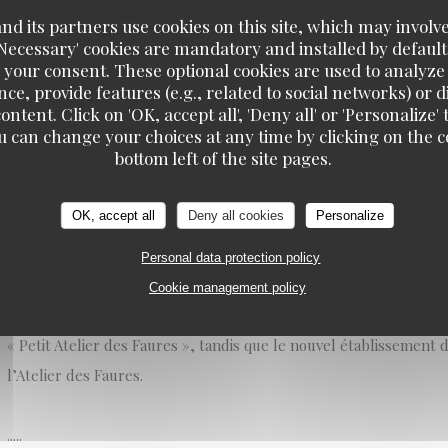
18/10/2021
d its partners use cookies on this site, which may involve
'Necessary' cookies are mandatory and installed by default
 your consent. These optional cookies are used to analyz
L’Atelier des Faures fait partie de ces belles petites adresses pri
ce, provide features (e.g., related to social networks) or 
restaurant de la rue des Faures n’avait qu’un seul défaut, celui 
ontent. Click on 'OK, accept all', 'Deny all' or 'Personaliz
u can change your choices at any time by clicking on the co
du coup d’être toujours complet! Il faut dire que la cuisine de R
bottom left of the site pages.
rapidement la clientèle, le rapport qualité/prix est excellent, l’
décontractée, bref tout pour plaire.
OK, accept all
Deny all cookies
Personalize
Victime de son succès, Roman Winicki et sa compagne Claire vie
Personal data protection policy
restaurant, toujours dans le même esprit mais beaucoup plus spa
Cookie management policy
nombre de places limité de l’Atelier des Faures du quartier Saint-
« Petit Atelier des Faures », tandis que le nouvel établissement d
l’Atelier des Faures.
.....