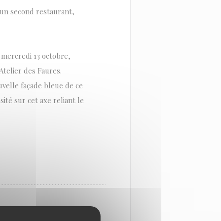
r un second restaurant,
i, mercredi 13 octobre,
Atelier des Faures.
uvelle façade bleue de ce
ité sur cet axe reliant le
À BORDEAUX