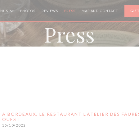
ENUS
PHOTOS
REVIEWS
PRESS
MAP AND CONTACT
GIF
Press
A BORDEAUX, LE RESTAURANT L'ATELIER DES FAURE
OUEST
15/10/2022