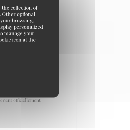
 the collection of
. Other optional
e your browsing,
sées des bordelais. Ce
display personalized
d’avoir peu de couverts et
e' to manage your
okie icon at the
oman Winicki a séduit
ambiance cool et
nnent d’ouvrir un nouveau
cieux. En raison du
Pierre, celui-ci devient le
evient officiellement