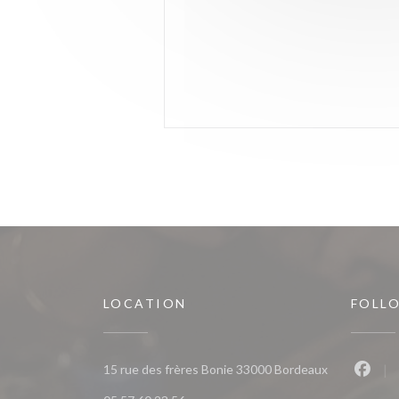
LOCATION
FOLL
((opens in a
15 rue des frères Bonie 33000 Bordeaux
Faceb