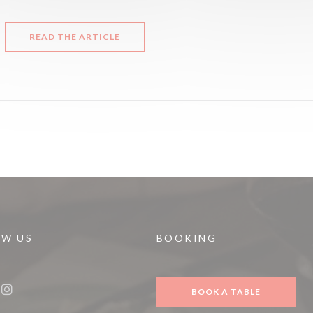
((OPENS IN A NEW WINDOW))
READ THE ARTICLE
OW US
BOOKING
 new window))
BOOK A TABLE
ook ((opens in a new window))
Instagram ((opens in a new window))