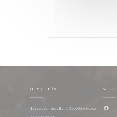
DIRECCIÓN
SEGU
((abre en un
15 rue des frères Bonie 33000 Bordeaux
Faceb