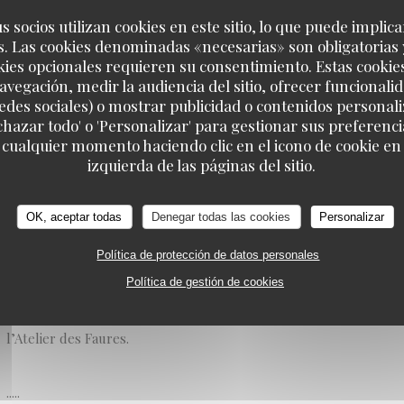
18/10/2021
s socios utilizan cookies en este sitio, lo que puede implica
. Las cookies denominadas «necesarias» son obligatorias 
kies opcionales requieren su consentimiento. Estas cookie
L’Atelier des Faures fait partie de ces belles petites adresses pri
avegación, medir la audiencia del sitio, ofrecer funcionali
restaurant de la rue des Faures n’avait qu’un seul défaut, celui 
edes sociales) o mostrar publicidad o contenidos personali
du coup d’être toujours complet! Il faut dire que la cuisine de R
echazar todo' o 'Personalizar' para gestionar sus preferen
 cualquier momento haciendo clic en el icono de cookie en l
rapidement la clientèle, le rapport qualité/prix est excellent, l’
izquierda de las páginas del sitio.
décontractée, bref tout pour plaire.
OK, aceptar todas
Denegar todas las cookies
Personalizar
Victime de son succès, Roman Winicki et sa compagne Claire vie
restaurant, toujours dans le même esprit mais beaucoup plus spa
Política de protección de datos personales
nombre de places limité de l’Atelier des Faures du quartier Saint-
Política de gestión de cookies
« Petit Atelier des Faures », tandis que le nouvel établissement d
l’Atelier des Faures.
.....