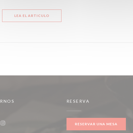
((ABRE EN UNA NUEVA VENTANA))
LEA EL ARTICULO
IRNOS
RESERVA
a nueva ventana))
RESERVAR UNA MESA
ook ((abre en una nueva ventana))
Instagram ((abre en una nueva ventana))