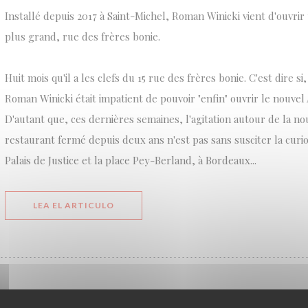
Installé depuis 2017 à Saint-Michel, Roman Winicki vient d'ouvri
plus grand, rue des frères bonie.
Huit mois qu'il a les clefs du 15 rue des frères bonie. C'est dire s
Roman Winicki était impatient de pouvoir "enfin" ouvrir le nouvel 
D'autant que, ces dernières semaines, l'agitation autour de la no
restaurant fermé depuis deux ans n'est pas sans susciter la curios
Palais de Justice et la place Pey-Berland, à Bordeaux...
((ABRE EN UNA NUEVA VENTANA))
LEA EL ARTICULO
LA NOUVELLE ADRESSE DE L’ ATELIER DES FAURES 