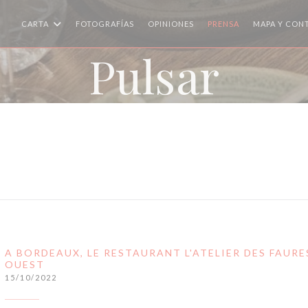
CARTA
FOTOGRAFÍAS
OPINIONES
PRENSA
MAPA Y CON
Pulsar
A BORDEAUX, LE RESTAURANT L'ATELIER DES FAURE
OUEST
15/10/2022