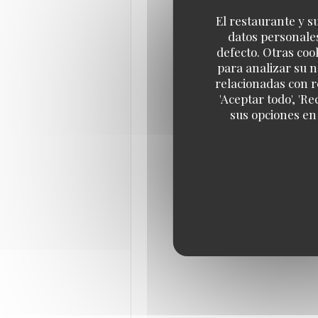
El restaurante y su
datos personales
defecto. Otras coo
para analizar su n
relacionadas con r
'Aceptar todo', 'R
sus opciones en