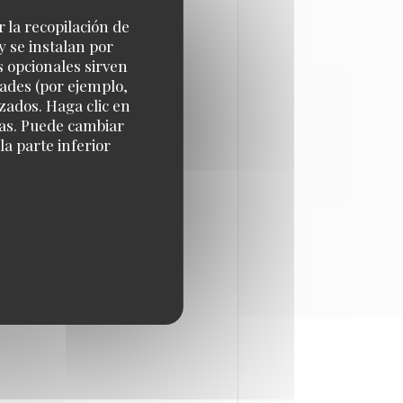
r la recopilación de
y se instalan por
s opcionales sirven
sées des bordelais. Ce
dades (por ejemplo,
d’avoir peu de couverts et
zados. Haga clic en
oman Winicki a séduit
cias. Puede cambiar
a parte inferior
ambiance cool et
nnent d’ouvrir un nouveau
cieux. En raison du
Pierre, celui-ci devient le
evient officiellement