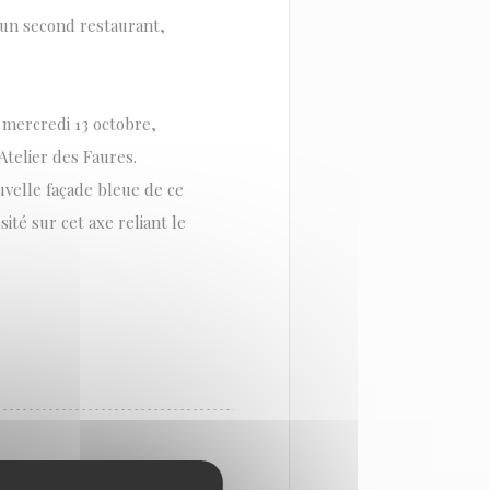
r un second restaurant,
i, mercredi 13 octobre,
Atelier des Faures.
uvelle façade bleue de ce
ité sur cet axe reliant le
À BORDEAUX