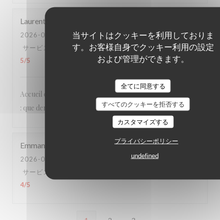
Laurent
R
当サイトはクッキーを利用しておりま
2026-06-25
- 19:30 - ゲスト 3
す。お客様自身でクッキー利用の設定
サービス
:
5
/5
雰囲気
:
5
/5
メニュー
:
5
/5
品質-価格
:
および管理ができます。
5
/5
全てに同意する
Accueil et services agréables et détendus, cuisine délicieuse
すべてのクッキーを拒否する
: que demander de plus ?
カスタマイズする
プライバシーポリシー
Emmanuel
B
undefined
2026-06-20
- 20:15 - ゲスト 2
サービス
:
4
/5
雰囲気
:
3
/5
メニュー
:
5
/5
品質-価格
:
4
/5