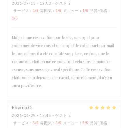
2026-07-13
- 12:00 - ゲスト 2
サービス
:
1
/5
雰囲気
:
1
/5
メニュー
:
1
/5
品質-価格
:
1
/5
Malgré une réservation par le site, un appel pour
confirmer de vive voix et un rappel de votre part par mail
le jour même, il a été constaté sur place, ce jour, que le
restaurant était fermé ce jour. Tout cela sans la moindre
excuse, sans message vocal spécifique. Cette réservation
était pour un déjeuner de travail, naturellement, il n'y en
aura pas d'autre.
Ricardo
O
2026-06-29
- 12:45 - ゲスト 2
サービス
:
5
/5
雰囲気
:
5
/5
メニュー
:
5
/5
品質-価格
: