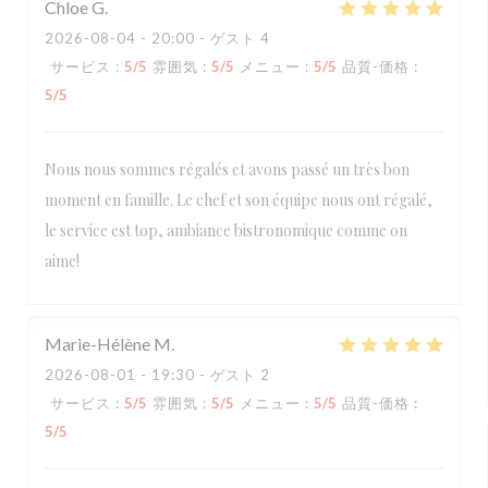
Chloe
G
2026-08-04
- 20:00 - ゲスト 4
サービス
:
5
/5
雰囲気
:
5
/5
メニュー
:
5
/5
品質-価格
:
5
/5
Nous nous sommes régalés et avons passé un très bon
moment en famille. Le chef et son équipe nous ont régalé,
le service est top, ambiance bistronomique comme on
aime!
Marie-Hélène
M
2026-08-01
- 19:30 - ゲスト 2
サービス
:
5
/5
雰囲気
:
5
/5
メニュー
:
5
/5
品質-価格
:
5
/5