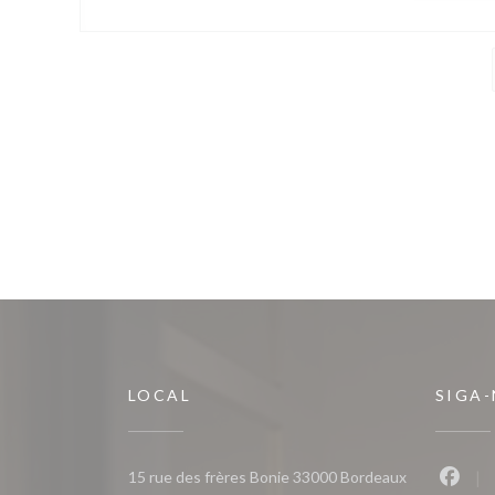
LOCAL
SIGA
((abre numa n
15 rue des frères Bonie 33000 Bordeaux