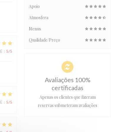
Apoio
Atmosfera
Menus
Qualidade/Preço
CE
:
5
/5
Avaliações 100%
certificadas
Apenas os clientes que fizeram
CE
:
5
/5
reservas submeteram avaliações