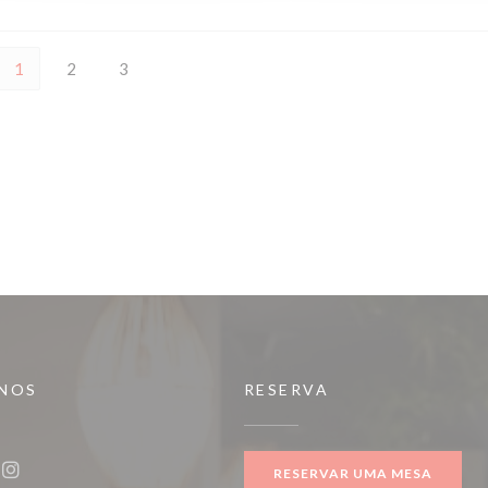
1
2
3
-NOS
RESERVA
ova janela))
RESERVAR UMA MESA