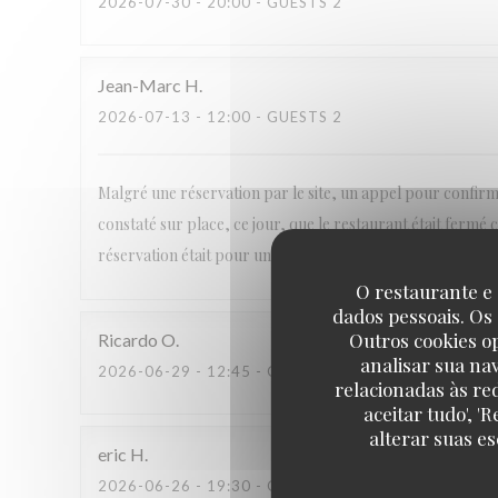
2026-07-30
- 20:00 - GUESTS 2
Jean-Marc
H
2026-07-13
- 12:00 - GUESTS 2
Malgré une réservation par le site, un appel pour confirme
constaté sur place, ce jour, que le restaurant était fermé 
réservation était pour un déjeuner de travail, naturellement
O restaurante e 
dados pessoais. Os
Outros cookies o
Ricardo
O
analisar sua na
2026-06-29
- 12:45 - GUESTS 2
relacionadas às re
aceitar tudo', 
alterar suas e
eric
H
2026-06-26
- 19:30 - GUESTS 2