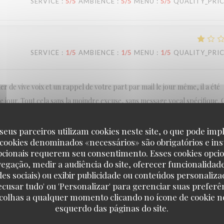
SERVICE
:
5
/5
AMBIENCE
:
5
/5
MENU
:
5
/5
QUALITY_PRI
SERVICE
:
1
/5
AMBIENCE
:
1
/5
MENU
:
1
/5
QUALITY_PRI
r de vive voix et un rappel de votre part par mail le jour même, il a été
ce jour. Tout cela sans la moindre excuse, sans message vocal spécifique. 
, il n'y en aura pas d'autre.
seus parceiros utilizam cookies neste site, o que pode impl
 cookies denominados «necessários» são obrigatórios e ins
pcionais requerem seu consentimento. Esses cookies opci
vegação, medir a audiência do site, oferecer funcionalidad
SERVICE
:
5
/5
AMBIENCE
:
5
/5
MENU
:
5
/5
QUALITY_PRI
des sociais) ou exibir publicidade ou conteúdos personaliza
'Recusar tudo' ou 'Personalizar' para gerenciar suas preferê
scolhas a qualquer momento clicando no ícone de cookie no
esquerdo das páginas do site.
SERVICE
:
5
/5
AMBIENCE
:
5
/5
MENU
:
5
/5
QUALITY_PRI