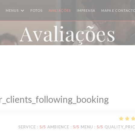
MENUS
FOTOS
AVALIAÇÕES
IMPRENSA
MAPA E CONTACT
Avaliações
_clients_following_booking
SERVICE
:
5
/5
AMBIENCE
:
5
/5
MENU
:
5
/5
QUALITY_PRI