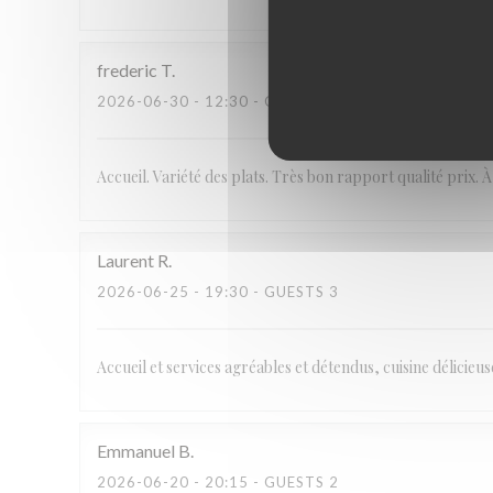
frederic
T
2026-06-30
- 12:30 - GUESTS 3
Accueil. Variété des plats. Très bon rapport qualité prix. 
Laurent
R
2026-06-25
- 19:30 - GUESTS 3
Accueil et services agréables et détendus, cuisine délicieu
Emmanuel
B
2026-06-20
- 20:15 - GUESTS 2