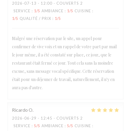
2026-07-13
- 12:00 - COUVERTS 2
SERVICE
:
1
/5
AMBIANCE
:
1
/5
CUISINE
:
1
/5
QUALITÉ / PRIX
:
1
/5
Malgré une réservation par le site, un appel pour
confirmer de vive voix et un rappel de votre part par mail
le jour même, il a été constaté sur place, ce jour, que le
restaurant était fermé ce jour. Tout cela sans la moindre
excuse, sans message vocal spécifique. Cette réservation
était pour un déjeuner de travail, naturellement, il n'y en
aura pas d'autre.
Ricardo
O
2026-06-29
- 12:45 - COUVERTS 2
SERVICE
:
5
/5
AMBIANCE
:
5
/5
CUISINE
: