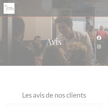
Personnalisation de vos choix en matière de cookies
Avis
Face
Inst
Les avis de nos clients