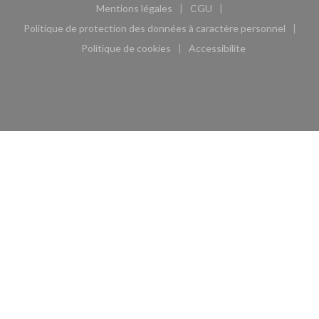
Mentions légales
CGU
((ouvre une nouvelle fenêtre))
((ouvre une nouvelle fen
Politique de protection des données à caractère personnel
((ouvre une nouvelle fenêtre))
Politique de cookies
Accessibilite
((ouvre une nouvelle fenêtre))
((ouvre une nouvelle fe