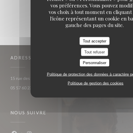
1
2
3
vos préférences. Vous pouvez modif
vos choix à tout moment en cliquant
l'icône représentant un cookie en ba
gauche des pages du site.
Tout accepter
Tout refuser
ADRESSE
Personnaliser
Politique de protection des données à caractère p
((ouvre une nouvelle fenêt
15 rue des frères Bonie 33000 Bordeaux
Politique de gestion des cookies
05 57 60 23 56
NOUS SUIVRE