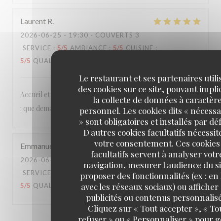
Laurent
R
2026-06-25
- 19:30 - COUVERTS 3
SERVICE
:
5
/5
AMBIANCE
:
5
/5
CUISINE
:
5
/5
QUALITÉ / PRIX
:
5
/5
Le restaurant et ses partenaires utili
des cookies sur ce site, pouvant impl
Accueil et services agréables et détendus, cuisine délicieuse
la collecte de données à caractèr
: que demander de plus ?
personnel. Les cookies dits « nécessa
» sont obligatoires et installés par dé
D'autres cookies facultatifs nécessit
votre consentement. Ces cookies
Emmanuel
B
facultatifs servent à analyser votr
2026-06-20
- 20:15 - COUVERTS 2
navigation, mesurer l'audience du si
SERVICE
:
4
/5
AMBIANCE
:
3
/5
CUISINE
:
proposer des fonctionnalités (ex : en 
avec les réseaux sociaux) ou afficher
5
/5
QUALITÉ / PRIX
:
4
/5
publicités ou contenus personnalisé
Cliquez sur « Tout accepter », « To
refuser » ou « Personnaliser » pour 