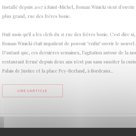
Installé depuis 2017 à Saint-Michel, Roman Winicki vient d'ouvri
plus grand, rue des frères bonie.
Huit mois qu'il a les clefs du 15 rue des frères bonie. C'est dire s
Roman Winicki était impatient de pouvoir "enfin" ouvrir le nouvel 
D'autant que, ces dernières semaines, l'agitation autour de la no
restaurant fermé depuis deux ans n'est pas sans susciter la curios
Palais de Justice et la place Pey-Berland, à Bordeaux...
((OUVRE UNE NOUVELLE FENÊTRE))
LIRE L'ARTICLE
LA NOUVELLE ADRESSE DE L’ ATELIER DES FAURES 