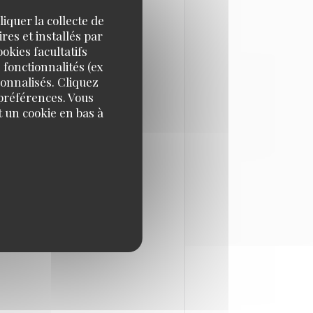
iquer la collecte de
res et installés par
okies facultatifs
sées des bordelais. Ce
 fonctionnalités (ex
d’avoir peu de couverts et
sonnalisés. Cliquez
oman Winicki a séduit
 préférences. Vous
 un cookie en bas à
ambiance cool et
nnent d’ouvrir un nouveau
cieux. En raison du
Pierre, celui-ci devient le
evient officiellement