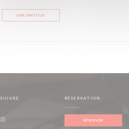
((OUVRE UNE NOUVELLE FENÊTRE))
LIRE L'ARTICLE
 SUIVRE
RÉSERVATION
ouvelle fenêtre))
RÉSERVER
ook ((ouvre une nouvelle fenêtre))
Instagram ((ouvre une nouvelle fenêtre))