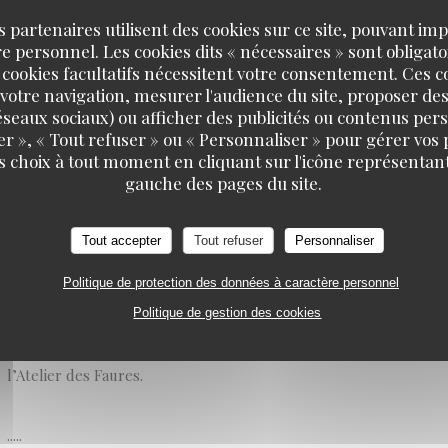
18/10/2021
s partenaires utilisent des cookies sur ce site, pouvant impl
 personnel. Les cookies dits « nécessaires » sont obligatoi
 cookies facultatifs nécessitent votre consentement. Ces co
L’Atelier des Faures fait partie de ces belles petites adresses pri
votre navigation, mesurer l'audience du site, proposer des
restaurant de la rue des Faures n’avait qu’un seul défaut, celui 
 réseaux sociaux) ou afficher des publicités ou contenus per
du coup d’être toujours complet! Il faut dire que la cuisine de R
er », « Tout refuser » ou « Personnaliser » pour gérer vos
s choix à tout moment en cliquant sur l'icône représentant
rapidement la clientèle, le rapport qualité/prix est excellent, l’
gauche des pages du site.
décontractée, bref tout pour plaire.
Tout accepter
Tout refuser
Personnaliser
Victime de son succès, Roman Winicki et sa compagne Claire vie
restaurant, toujours dans le même esprit mais beaucoup plus spa
Politique de protection des données à caractère personnel
nombre de places limité de l’Atelier des Faures du quartier Saint-
Politique de gestion des cookies
« Petit Atelier des Faures », tandis que le nouvel établissement d
l’Atelier des Faures.
.....