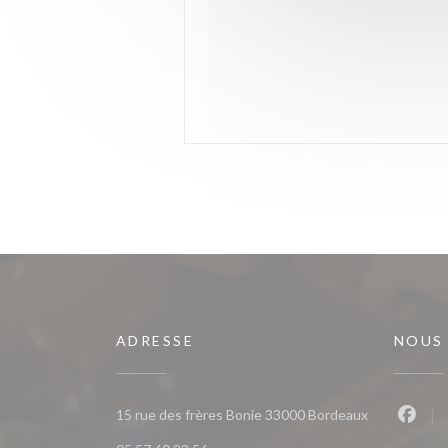
ADRESSE
NOUS
((ouvre une n
15 rue des frères Bonie 33000 Bordeaux
Faceb