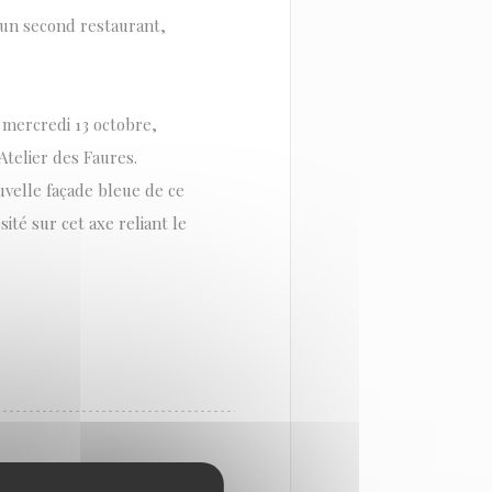
r un second restaurant,
i, mercredi 13 octobre,
Atelier des Faures.
uvelle façade bleue de ce
ité sur cet axe reliant le
À BORDEAUX