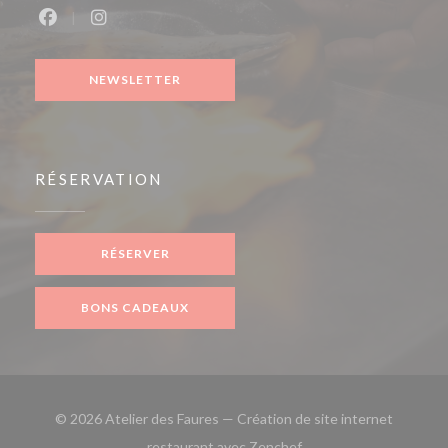
Facebook ((ouvre une nouvelle fenêtre))
Instagram ((ouvre une nouvelle fenêtre))
NEWSLETTER
RÉSERVATION
RÉSERVER
BONS CADEAUX
© 2026 Atelier des Faures — Création de site internet
((ouvre une nouvelle fe
restaurant avec
Zenchef