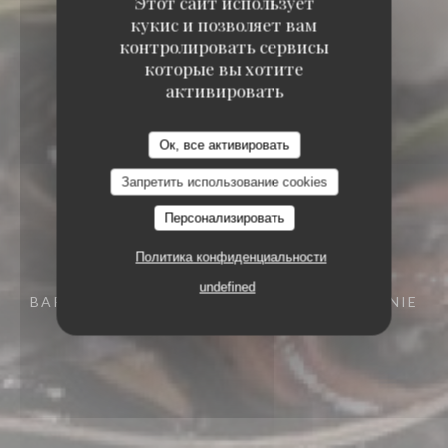
Этот сайт использует
кукис и позволяет вам
контролировать сервисы
которые вы хотите
активировать
Ок, все активировать
Запретить использование cookies
Персонализировать
Политика конфиденциальности
undefined
BAR RESTAURANT
15 RUE DES FRÈRES BONIE
33000 BORDEAUX