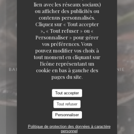
lien avec les réseaux sociaux)
ou afficher des publicités ou
contenus personnalisés.
Cliquez sur « Tout accepter
», « Tout refuser » ou «
Personnaliser » pour gérer
vos préférences. Vous
pouvez modifier vos choix à
tout moment en cliquant sur
l'icône représentant un
BAR RESTAURANT
15 RUE DES FRÈRES BONIE
cookie en bas à gauche des
33000 BORDEAUX
pages du site.
Tout accepter
Tout refuser
Personnaliser
Politique de protection des données à caractère
personnel