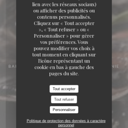
lien avec les réseaux sociaux)
ou afficher des publicités ou
contenus personnalisés.
Cliquez sur « Tout accepter
», « Tout refuser » ou «
Personnaliser » pour gérer
vos préférences. Vous
pouvez modifier vos choix à
tout moment en cliquant sur
l'icône représentant un
BAR RESTAURANT
15 RUE DES FRÈRES BONIE
cookie en bas à gauche des
33000 BORDEAUX
pages du site.
Tout accepter
Tout refuser
Personnaliser
Politique de protection des données à caractère
personnel