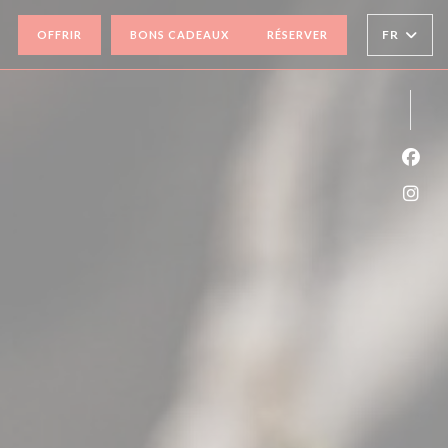
((OUVRE UNE NOUVELLE FENÊTRE))
FR
OFFRIR
BONS CADEAUX
RÉSERVER
Face
Inst