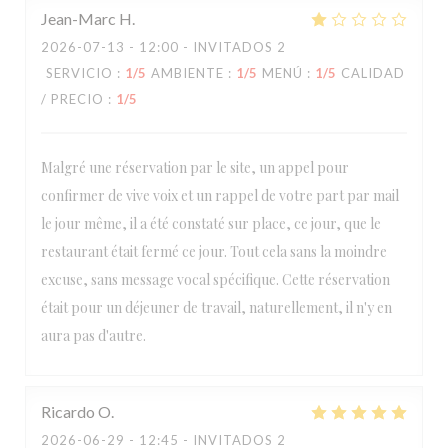
Jean-Marc
H
2026-07-13
- 12:00 - INVITADOS 2
SERVICIO
:
1
/5
AMBIENTE
:
1
/5
MENÚ
:
1
/5
CALIDAD
/ PRECIO
:
1
/5
Malgré une réservation par le site, un appel pour
confirmer de vive voix et un rappel de votre part par mail
le jour même, il a été constaté sur place, ce jour, que le
restaurant était fermé ce jour. Tout cela sans la moindre
excuse, sans message vocal spécifique. Cette réservation
était pour un déjeuner de travail, naturellement, il n'y en
aura pas d'autre.
Ricardo
O
2026-06-29
- 12:45 - INVITADOS 2