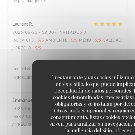
ne pas manquer. !
Laurent
R
2026-06-25
- 19:30 - INVITADOS 3
SERVICIO
:
5
/5
AMBIENTE
:
5
/5
MENÚ
:
5
/5
CALIDAD
/ PRECIO
:
5
/5
Accueil et services agréables et détendus, cuisine délicieuse
El restaurante y sus socios utilizan c
: que demander de plus ?
en este sitio, lo que puede implicar
recopilación de datos personales. 
cookies denominadas «necesarias»
Emmanuel
B
obligatorias y se instalan por defe
2026-06-20
- 20:15 - INVITADOS 2
Otras cookies opcionales requiere
consentimiento. Estas cookies opcio
SERVICIO
:
4
/5
AMBIENTE
:
3
/5
MENÚ
:
5
/5
CALIDAD
sirven para analizar su navegación,
/ PRECIO
:
4
/5
la audiencia del sitio, ofrecer