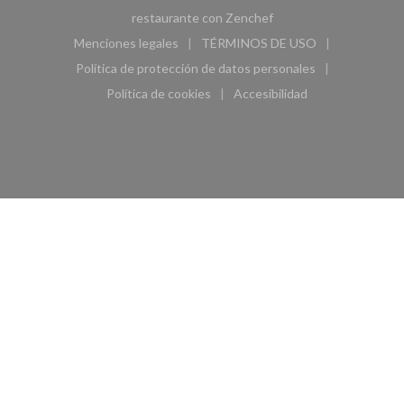
((abre en una nueva ven
restaurante con
Zenchef
Menciones legales
TÉRMINOS DE USO
((abre en una nueva ventana))
((abre en una nueva ven
Política de protección de datos personales
((abre en una nueva ventana))
Política de cookies
Accesibilidad
((abre en una nueva ventana))
((abre en una nueva ven