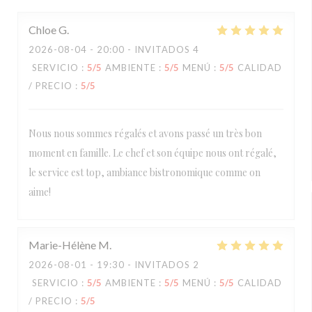
Chloe
G
2026-08-04
- 20:00 - INVITADOS 4
SERVICIO
:
5
/5
AMBIENTE
:
5
/5
MENÚ
:
5
/5
CALIDAD
/ PRECIO
:
5
/5
Nous nous sommes régalés et avons passé un très bon
moment en famille. Le chef et son équipe nous ont régalé,
le service est top, ambiance bistronomique comme on
aime!
Marie-Hélène
M
2026-08-01
- 19:30 - INVITADOS 2
SERVICIO
:
5
/5
AMBIENTE
:
5
/5
MENÚ
:
5
/5
CALIDAD
/ PRECIO
:
5
/5