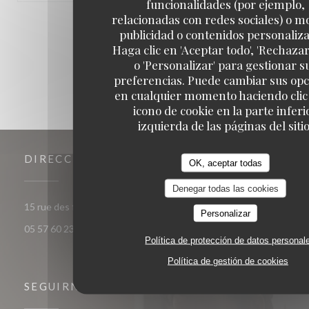
funcionalidades (por ejemplo,
relacionadas con redes sociales) o m
1
2
3
publicidad o contenidos personaliz
Haga clic en 'Aceptar todo', 'Rechazar
o 'Personalizar' para gestionar s
preferencias. Puede cambiar sus op
en cualquier momento haciendo clic 
icono de cookie en la parte inferi
izquierda de las páginas del sitio
DIRECCIÓN
OK, aceptar todas
Denegar todas las cookies
((abre en una nueva venta
15 rue des frères Bonie 33000 Bordeaux
Personalizar
05 57 60 23 56
Política de protección de datos personal
Política de gestión de cookies
SEGUIRNOS