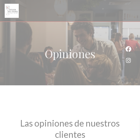
Personalización de sus opciones de cookies
Opiniones
Face
Inst
Las opiniones de nuestros
clientes