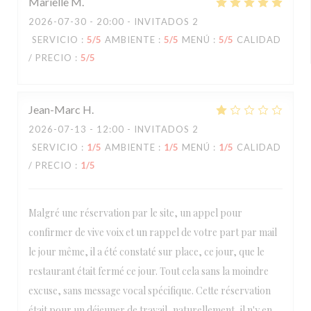
Marielle
M
2026-07-30
- 20:00 - INVITADOS 2
SERVICIO
:
5
/5
AMBIENTE
:
5
/5
MENÚ
:
5
/5
CALIDAD
/ PRECIO
:
5
/5
Jean-Marc
H
2026-07-13
- 12:00 - INVITADOS 2
SERVICIO
:
1
/5
AMBIENTE
:
1
/5
MENÚ
:
1
/5
CALIDAD
/ PRECIO
:
1
/5
Malgré une réservation par le site, un appel pour
confirmer de vive voix et un rappel de votre part par mail
le jour même, il a été constaté sur place, ce jour, que le
restaurant était fermé ce jour. Tout cela sans la moindre
excuse, sans message vocal spécifique. Cette réservation
était pour un déjeuner de travail, naturellement, il n'y en