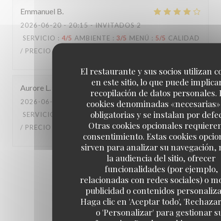
Emmanuel
B
2026-06-20
- 20:15 - INVITADOS 2
SERVICIO
:
4
/5
AMBIENTE
:
3
/5
MENÚ
:
5
/5
CALIDAD
/ PRECIO
:
4
/5
El restaurante y sus socios utilizan c
en este sitio, lo que puede implicar
Aurore
L
recopilación de datos personales. 
2026-06-16
- 12:15 - INVITADOS 4
cookies denominadas «necesarias»
obligatorias y se instalan por defe
SERVICIO
:
5
/5
AMBIENTE
:
1
/5
MENÚ
:
5
/5
CALIDAD
Otras cookies opcionales requiere
/ PRECIO
:
5
/5
consentimiento. Estas cookies opcio
sirven para analizar su navegación,
la audiencia del sitio, ofrecer
1
2
3
funcionalidades (por ejemplo,
relacionadas con redes sociales) o m
publicidad o contenidos personaliz
Haga clic en 'Aceptar todo', 'Rechazar
o 'Personalizar' para gestionar s