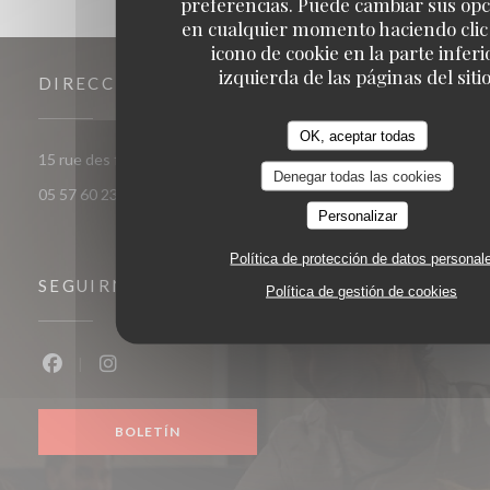
preferencias. Puede cambiar sus op
en cualquier momento haciendo clic 
icono de cookie en la parte inferi
izquierda de las páginas del sitio
DIRECCIÓN
OK, aceptar todas
((abre en una nueva venta
15 rue des frères Bonie 33000 Bordeaux
Denegar todas las cookies
05 57 60 23 56
Personalizar
Política de protección de datos personal
SEGUIRNOS
Política de gestión de cookies
Facebook ((abre en una nueva ventana))
Instagram ((abre en una nueva ventana))
BOLETÍN