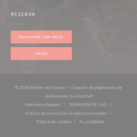
RESERVA
RESERVAR UNA MESA
VALES
© 2026 Atelier des Faures — Creación de página web de
((abre en una nueva ven
restaurante con
Zenchef
Menciones legales
TÉRMINOS DE USO
((abre en una nueva ventana))
((abre en una nueva ven
Política de protección de datos personales
((abre en una nueva ventana))
Política de cookies
Accesibilidad
((abre en una nueva ventana))
((abre en una nueva ven