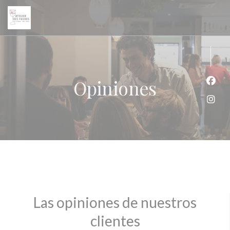
Personalización de sus opciones de cookies
Opiniones
Face
Inst
Las opiniones de nuestros
clientes