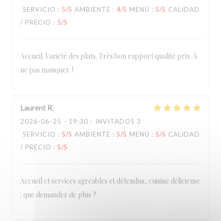
SERVICIO
:
5
/5
AMBIENTE
:
4
/5
MENÚ
:
5
/5
CALIDAD
/ PRECIO
:
5
/5
Accueil. Variété des plats. Très bon rapport qualité prix. À
ne pas manquer. !
Laurent
R
2026-06-25
- 19:30 - INVITADOS 3
SERVICIO
:
5
/5
AMBIENTE
:
5
/5
MENÚ
:
5
/5
CALIDAD
/ PRECIO
:
5
/5
Accueil et services agréables et détendus, cuisine délicieuse
: que demander de plus ?